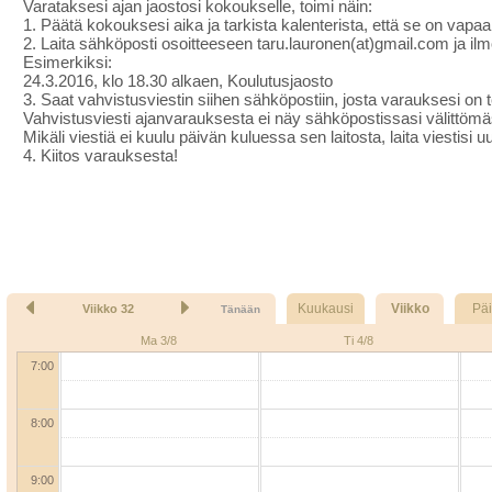
Varataksesi ajan jaostosi kokoukselle, toimi näin:
1. Päätä kokouksesi aika ja tarkista kalenterista, että se on vapa
2. Laita sähköposti osoitteeseen taru.lauronen(at)gmail.com ja ilm
Esimerkiksi:
24.3.2016, klo 18.30 alkaen, Koulutusjaosto
3. Saat vahvistusviestin siihen sähköpostiin, josta varauksesi on 
Vahvistusviesti ajanvarauksesta ei näy sähköpostissasi välittömäst
Mikäli viestiä ei kuulu päivän kuluessa sen laitosta, laita viestisi u
4. Kiitos varauksesta!
Kuukausi
Viikko
Pä
Viikko 32
Tänään
Ma 3/8
Ti 4/8
7:00
8:00
9:00