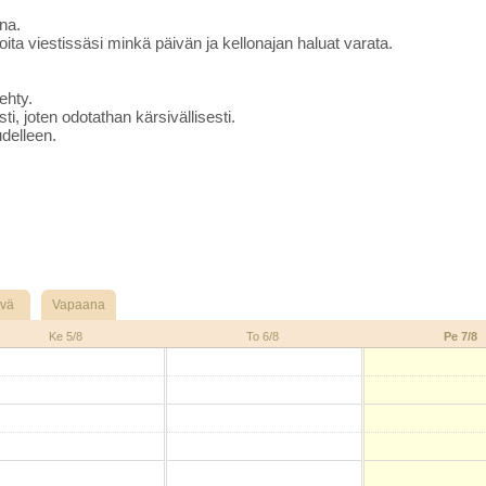
ana.
oita viestissäsi minkä päivän ja kellonajan haluat varata.
tehty.
i, joten odotathan kärsivällisesti.
udelleen.
ivä
Vapaana
Ke 5/8
To 6/8
Pe 7/8