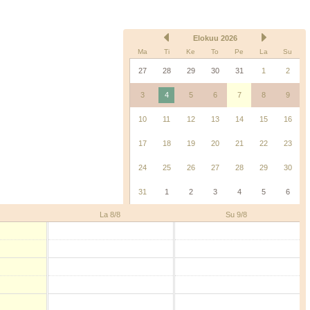
Elokuu 2026
Ma
Ti
Ke
To
Pe
La
Su
27
28
29
30
31
1
2
3
4
5
6
7
8
9
10
11
12
13
14
15
16
17
18
19
20
21
22
23
24
25
26
27
28
29
30
31
1
2
3
4
5
6
La 8/8
Su 9/8