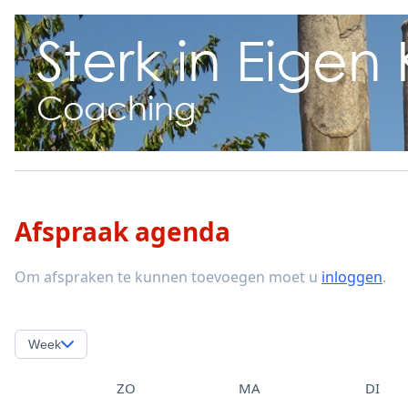
Afspraak agenda
Om afspraken te kunnen toevoegen moet u
inloggen
.
Week
ZO
MA
DI