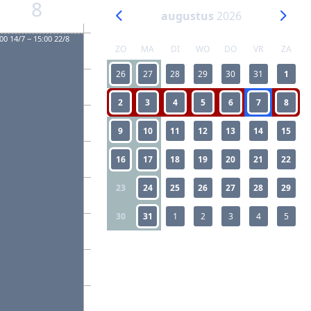
8
augustus
2026
00 14/7 − 15:00 22/8
ZO
MA
DI
WO
DO
VR
ZA
26
27
28
29
30
31
1
2
3
4
5
6
7
8
9
10
11
12
13
14
15
16
17
18
19
20
21
22
23
24
25
26
27
28
29
30
31
1
2
3
4
5