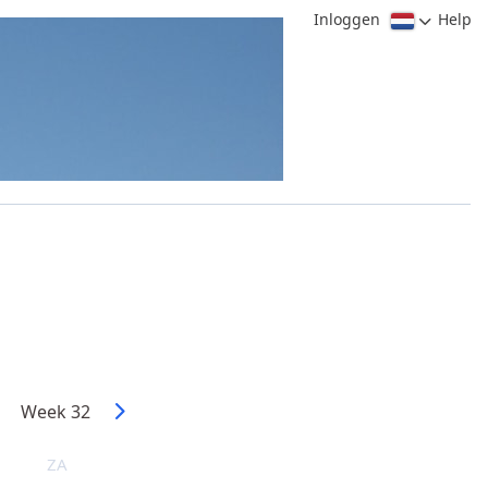
Inloggen
Help
Week 32
ZA