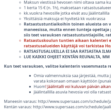
Maksun viestissä hevosen nimi oltava sama ku
1 kerta 15 € (n. 1h), maksetaan ratsastusalue
kk.vuokra hevosille jotka eivät asu Jäälintallil
Yksittäisiä maksuja ei hyvitetä kk vuokrassa
Ratsastustuntiaikoihin toinen alueista on v
maneesissa, mutta ennen tunteja opettaja pä
siis teet varauksen ratsastustuntiajoille, ra
Ratsastuskoulun tuntien aikaan kalenteri e
ratsastusalueiden käyttäjä voi tarkistaa Ho
RATSASTUSALUEILLA EI SAA RATSASTAA ILM
LUE KAIKKI OHJEET KENTÄN REUNALTA, MM
Kun teet varauksen, valitse kalenterin vasemmasta 
Omia valmennuksia saa järjestää, mutta
varata kokonaan omaan käyttöön (punain
Huom
! Jäälintalli voi kuluvan päivän ai
Jäälintallilla asuvia hevosia voi olla ratsa
Maneesin varaus: http://www.supersaas.com/schedule/ja
Kentän varaus: http://www.supersaas.com/schedule/jaal