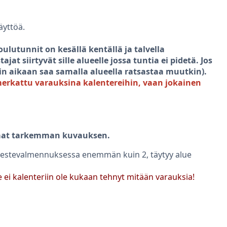
äyttöä.
lutunnit on kesällä kentällä ja talvella
 siirtyvät sille alueelle jossa tuntia ei pidetä. Jos
unnin aikaan saa samalla alueella ratsastaa muutkin).
 merkattu varauksina kalentereihin, vaan jokainen
 saat tarkemman kuvauksen.
 estevalmennuksessa enemmän kuin 2, täytyy alue
e ei kalenteriin ole kukaan tehnyt mitään varauksia!