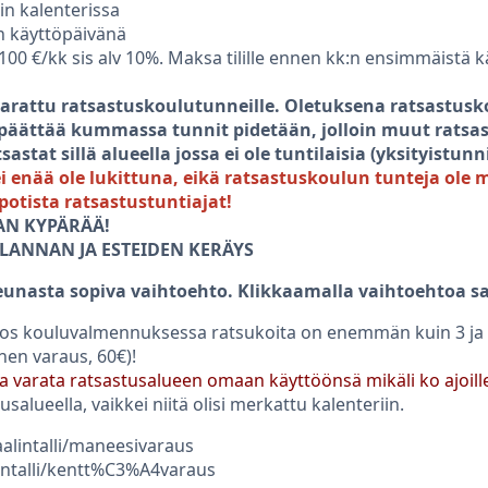
in kalenterissa
en käyttöpäivänä
la 100 €/kk sis alv 10%. Maksa tilille ennen kk:n ensimmäistä k
arattu ratsastuskoulutunneille. Oletuksena ratsastuskou
ättää kummassa tunnit pidetään, jolloin muut ratsastajat
tsastat sillä alueella jossa ei ole tuntilaisia (yksityist
i enää ole lukittuna, eikä ratsastuskoulun tunteja ole
potista ratsastustuntiajat!
AN KYPÄRÄÄ!
 LANNAN JA ESTEIDEN KERÄYS
reunasta sopiva vaihtoehto. Klikkaamalla vaihtoehtoa
 jos kouluvalmennuksessa ratsukoita on enemmän kuin 3 ja
en varaus, 60€)!
kana varata ratsastusalueen omaan käyttöönsä mikäli ko ajoill
stusalueella, vaikkei niitä olisi merkattu kalenteriin.
alintalli/maneesivaraus
intalli/kentt%C3%A4varaus