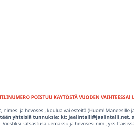
LINUMERO POISTUU KÄYTÖSTÄ VUODEN VAIHTEESSA! UUSI 
, nimesi ja hevosesi, koulua vai esteitä (Huom! Maneesille 
etään yhteisiä tunnuksia: kt: jaalintalli@jaalintalli.net, ss
. Viestiksi ratsastusaluemaksu ja hevosesi nimi, yksittäisis