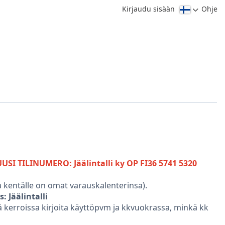
Kirjaudu sisään
Ohje
TILINUMERO: Jäälintalli ky OP FI36 5741 5320
ja kentälle on omat varauskalenterinsa).
: Jäälintalli
sä kerroissa kirjoita käyttöpvm ja kkvuokrassa, minkä kk