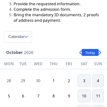
Provide the requested information.
Complete the admission form.
Bring the mandatory ID documents, 2 proofs
of address and payment.
Calendar
October
2026
Today
MON
TUE
WED
THU
FRI
SAT
SUN
28
29
30
1
2
3
4
5
6
7
8
9
10
11