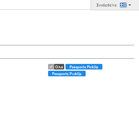
Συνδεθείτε
Όλα
Passports PickUp
Passports PιckUp