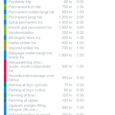
Pandehår klip
80 kr
0:05
Permanent kort hår
750 kr
1:30
Permanent mellemlangt hår
950 kr
1:30
Permanent langt hår
1,300 kr
2:00
Spiral permanent fra
1,400 kr
2:30
Keratin glat permanent fra
1,800 kr
3:00
Vandondulation
350 kr
0:30
Økologisk farve fra
600 kr
1:00
Hætte striber fra
600 kr
1:00
Stanniol striber fra
700 kr
1:30
Balayage mellemlangt inkl.
1,800 kr
1:30
toning fra
Håropsætning (fest‑,
brude-, konfirmationshår)
500 kr
1:00
fra
Hovedbundsmassage med
350 kr
0:30
hårkur
Retning af bryn (pincet)
70 kr
0:30
Retning af bryn (voks)
80 kr
0:30
Farvning af bryn
120 kr
0:30
Farvning af vipper
150 kr
0:30
Japansk ansigts‑lifting
680 kr
1:30
intropris (90 min.)
Voksbehandling af ansigt
250 kr
0:30