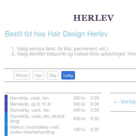
Bestil tid hos Hair Design Herlev
Vælg service først, (fx klip, permanent, etc.)
Vælg derefter tidspunkt og indtast dine oplysninger. Hvide
Måned
Uge
Dag
Ledig
Herreklip, vask, føn
360 kr
0:30
← Venlig
Børneklip, op til 10 år
300 kr
0:30
Dameklip, vask, føn
400 kr
0:30
Dameklip, vask, føn, ekstra
450 kr
0:30
langt
Hårkur i forbindelse med
100 kr
0:30
anden frisørbehandling