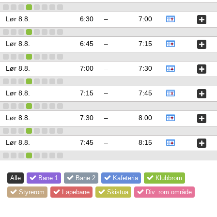
Lør 8.8.
6:30
–
7:00
Lør 8.8.
6:45
–
7:15
Lør 8.8.
7:00
–
7:30
Lør 8.8.
7:15
–
7:45
Lør 8.8.
7:30
–
8:00
Lør 8.8.
7:45
–
8:15
Alle
Bane 1
Bane 2
Kafeteria
Klubbrom
Styrerom
Løpebane
Skistua
Div. rom område