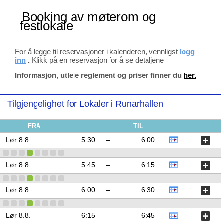
Booking av møterom og
festlokale
For å legge til reservasjoner i kalenderen, vennligst
logg
inn
.
Klikk på en reservasjon for å se detaljene
Informasjon, utleie reglement og priser finner du
her.
Tilgjengelighet for Lokaler i Runarhallen
FRA
TIL
Lør 8.8.
5:30
–
6:00
Lør 8.8.
5:45
–
6:15
Lør 8.8.
6:00
–
6:30
Lør 8.8.
6:15
–
6:45