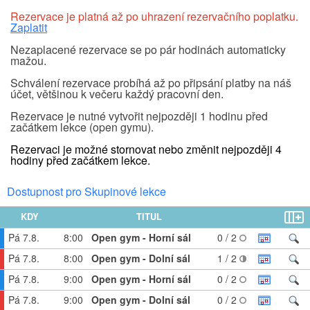
Rezervace je platná až po uhrazení rezervačního poplatku.
Zaplatit
Nezaplacené rezervace se po pár hodinách automaticky
mažou.
Schválení rezervace probíhá až po připsání platby na náš
účet, většinou k večeru každý pracovní den.
Rezervace je nutné vytvořit nejpozději 1 hodinu před
začátkem lekce (open gymu).
Rezervaci je možné stornovat nebo změnit nejpozději 4
hodiny před začátkem lekce.
Dostupnost pro Skupinové lekce
KDY
TITUL
Pá 7.8.
8:00
Open gym - Horní sál
0 / 2
Pá 7.8.
8:00
Open gym - Dolní sál
1 / 2
Pá 7.8.
9:00
Open gym - Horní sál
0 / 2
Pá 7.8.
9:00
Open gym - Dolní sál
0 / 2