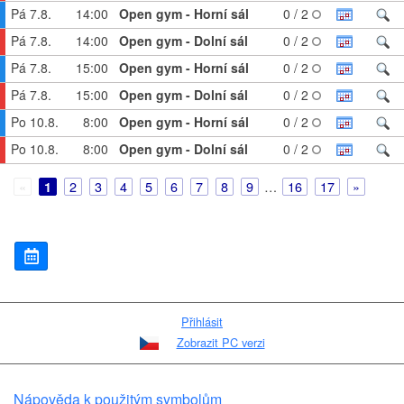
Pá 7.8.
14:00
Open gym - Horní sál
0 / 2
Pá 7.8.
14:00
Open gym - Dolní sál
0 / 2
Pá 7.8.
15:00
Open gym - Horní sál
0 / 2
Pá 7.8.
15:00
Open gym - Dolní sál
0 / 2
Po 10.8.
8:00
Open gym - Horní sál
0 / 2
Po 10.8.
8:00
Open gym - Dolní sál
0 / 2
2
3
4
5
6
7
8
9
…
16
17
1
Přihlásit
Zobrazit PC verzi
Nápověda k použitým symbolům