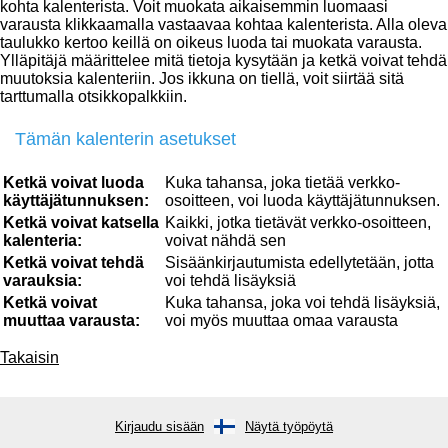
kohta kalenterista. Voit muokata aikaisemmin luomaasi
varausta klikkaamalla vastaavaa kohtaa kalenterista. Alla oleva
taulukko kertoo keillä on oikeus luoda tai muokata varausta.
Ylläpitäjä määrittelee mitä tietoja kysytään ja ketkä voivat tehdä
muutoksia kalenteriin. Jos ikkuna on tiellä, voit siirtää sitä
tarttumalla otsikkopalkkiin.
Tämän kalenterin asetukset
Ketkä voivat luoda
Kuka tahansa, joka tietää verkko-
käyttäjätunnuksen:
osoitteen, voi luoda käyttäjätunnuksen.
Ketkä voivat katsella
Kaikki, jotka tietävät verkko-osoitteen,
kalenteria:
voivat nähdä sen
Ketkä voivat tehdä
Sisäänkirjautumista edellytetään, jotta
varauksia:
voi tehdä lisäyksiä
Ketkä voivat
Kuka tahansa, joka voi tehdä lisäyksiä,
muuttaa varausta:
voi myös muuttaa omaa varausta
Takaisin
Kirjaudu sisään
Näytä työpöytä