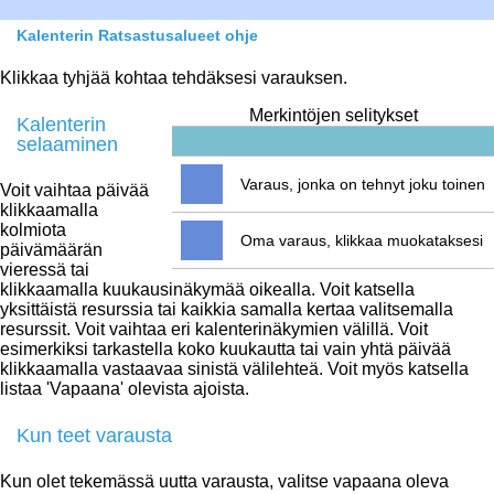
Kalenterin Ratsastusalueet ohje
Klikkaa tyhjää kohtaa tehdäksesi varauksen.
Merkintöjen selitykset
Kalenterin
selaaminen
Varaus, jonka on tehnyt joku toinen
Voit vaihtaa päivää
klikkaamalla
kolmiota
Oma varaus, klikkaa muokataksesi
päivämäärän
vieressä tai
klikkaamalla kuukausinäkymää oikealla. Voit katsella
yksittäistä resurssia tai kaikkia samalla kertaa valitsemalla
resurssit. Voit vaihtaa eri kalenterinäkymien välillä. Voit
esimerkiksi tarkastella koko kuukautta tai vain yhtä päivää
klikkaamalla vastaavaa sinistä välilehteä. Voit myös katsella
listaa 'Vapaana' olevista ajoista.
Kun teet varausta
Kun olet tekemässä uutta varausta, valitse vapaana oleva