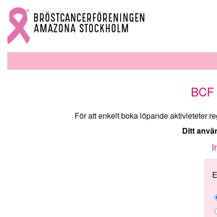
BCF 
För att enkelt boka löpande aktivieteter r
Ditt anv
I
E