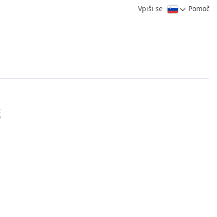
Vpiši se
Pomoč
š