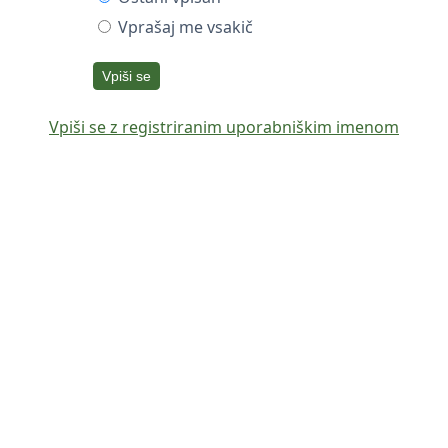
Vprašaj me vsakič
Vpiši se
Vpiši se z registriranim uporabniškim imenom