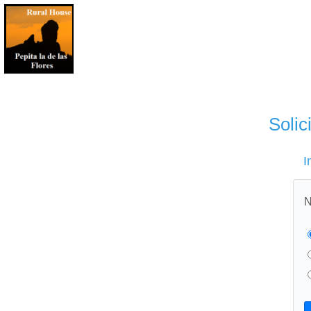
Solic
I
N