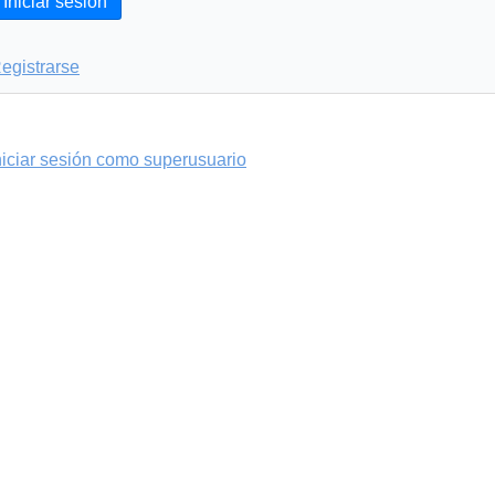
Iniciar sesión
egistrarse
niciar sesión como superusuario