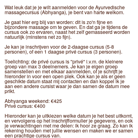
Wat leuk dat je je wilt aanmelden voor de Ayurvedische
massagecursus (Abhyanga), je bent van harte welkom.
Je gaat hier erg blij van worden: dit is zo'n fijne en
bijzondere massage om te geven. En dat ga je tijdens de
cursus ook zo ervaren, naast het zelf gemasseerd worden
natuurlijk (minstens net zo fijn).
Je kan je inschrijven voor de 2-daagse cursus (5-8
personen), of een 1 daagse privé cursus (3 personen).
Toelichting: de privé cursus is ''privé'' i.v.m. de kleinere
groep van max 3 deelnemers. Je kan je eigen groep
samenstellen en met elkaar aanmelden, of je schrijft je
hieronder in voor een open plek. Ook kan je als er geen
geschikte datum staat mij contacten en dan koppel ik je
aan een andere cursist waar je dan samen de datum mee
prikt.
Abhyanga weekend: €425
Privé cursus: €400
Hieronder kan je uitkiezen welke datum je het best uitkomt,
en vervolgens op het inschrijfformulier je gegevens, en ook
je verwachtingen met me delen: ik hoor ze graag. Zo kan ik
rekening houden met jullie wensen en maken we er samen
een prachtige cursus van.