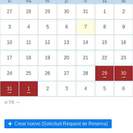
lu
ma
mi
ju
vi
sa
do
27
28
29
30
31
1
2
3
4
5
6
7
8
9
10
11
12
13
14
15
16
17
18
19
20
21
22
23
24
25
26
27
28
29
30
31
1
2
3
4
5
6
–
vi 7/8:
Crear nuevo (Solicitud-Request de Reserva)