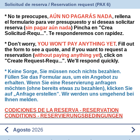
Solicitud de reserva / Reservation request (PAX 6)
* No te preocupes,
AÚN NO PAGARÁS NADA
, rellena
el formulario para ver presupuesto y si deseas solicitar
reserva (
sin pagar aún nada
) Pincha en "Crea
Solicitud-Requ...". Te responderemos con rapidez.
* Don't worry,
YOU WON'T PAY ANYTHING YET
. Fill out
the form to see a quote, and if you want to request a
reservation (
without paying anything yet
), click on
"Create Request-Requ...". We'll respond quickly.
* Keine Sorge, Sie müssen noch nichts bezahlen.
Füllen Sie das Formular aus, um ein Angebot zu
erhalten. Wenn Sie eine Reservierung anfragen
möchten (ohne bereits etwas zu bezahlen), klicken Sie
auf „Anfrage erstellen“. Wir werden uns umgehend bei
Ihnen melden.
CODICIONES DE LA RESERVA - RESERVATION
CONDITIONS - RESERVIERUNGSBEDINGUNGEN
Agosto
2026