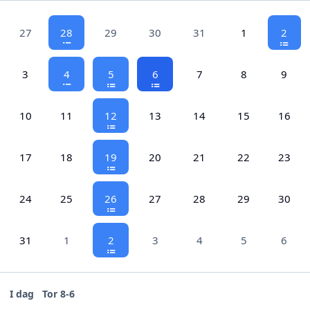
27
28
29
30
31
1
2
3
4
5
6
7
8
9
10
11
12
13
14
15
16
17
18
19
20
21
22
23
24
25
26
27
28
29
30
31
1
2
3
4
5
6
I dag
Tor 8-6