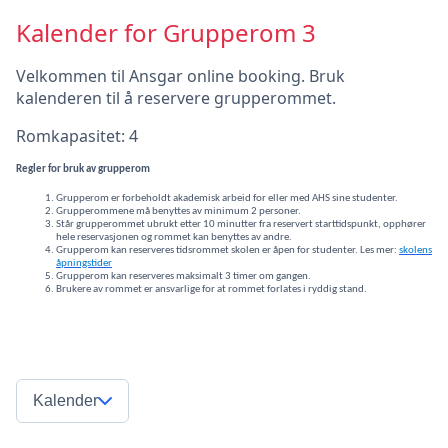
Kalender for Grupperom 3
Velkommen til Ansgar online booking. Bruk
kalenderen til å reservere grupperommet.
Romkapasitet: 4
Regler for bruk av grupperom
Grupperom er forbeholdt akademisk arbeid for eller med AHS sine studenter.
Grupperommene må benyttes av minimum 2 personer.
Står grupperommet ubrukt etter 10 minutter fra reservert starttidspunkt, opphører
hele reservasjonen og rommet kan benyttes av andre.
Grupperom kan reserveres tidsrommet skolen er åpen for studenter. Les mer:
skolens
åpningstider
Grupperom kan reserveres maksimalt 3 timer om gangen.
Brukere av rommet er ansvarlige for at rommet forlates i ryddig stand.
Kalender