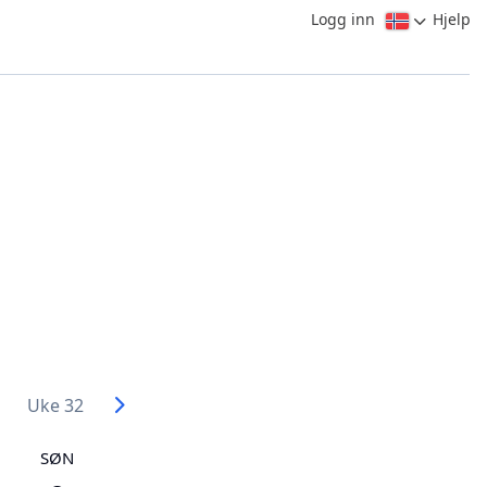
Logg inn
Hjelp
Uke 32
SØN