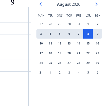
9
August
2026
MAN
TIR
ONS
TOR
FRE
LØR
SØN
27
28
29
30
31
1
2
3
4
5
6
7
8
9
10
11
12
13
14
15
16
17
18
19
20
21
22
23
24
25
26
27
28
29
30
31
1
2
3
4
5
6