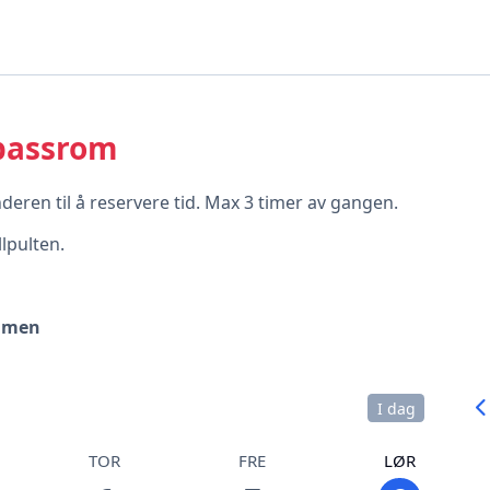
 bassrom
deren til å reservere tid. Max 3 timer av gangen.
llpulten.
samen
I dag
TOR
FRE
LØR